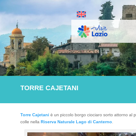
TORRE CAJETANI
Torre Cajetani
è un piccolo borgo ciociaro sorto attorno al
colle nella
Riserva Naturale Lago di Canterno
.