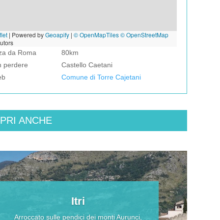
let
|
Powered by
Geoapify
|
© OpenMapTiles
© OpenStreetMap
butors
nza da Roma
80km
n perdere
Castello Caetani
eb
Comune di Torre Cajetani
PRI ANCHE
Itri
Arroccato sulle pendici dei monti Aurunci,