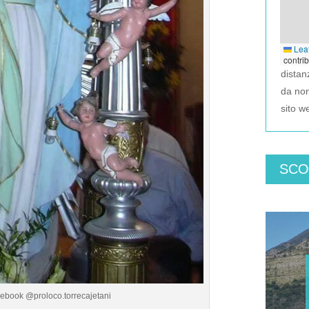
Leaf
contri
dista
da no
sito w
SCO
cebook @proloco.torrecajetani