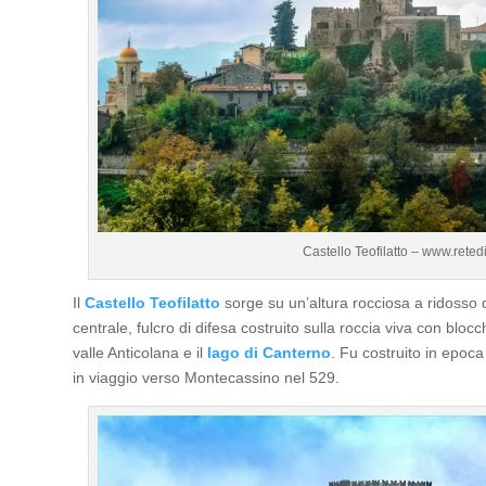
Castello Teofilatto – www.reted
Il
Castello Teofilatto
sorge su un’altura rocciosa a ridosso 
centrale, fulcro di difesa costruito sulla roccia viva con blocc
valle Anticolana e il
lago di Canterno
. Fu costruito in epo
in viaggio verso Montecassino nel 529.