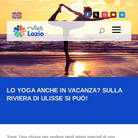
LO YOGA ANCHE IN VACANZA? SULLA
RIVIERA DI ULISSE SI PUÒ!
Yoga. Una chiave per godere degli attimi speciali di una