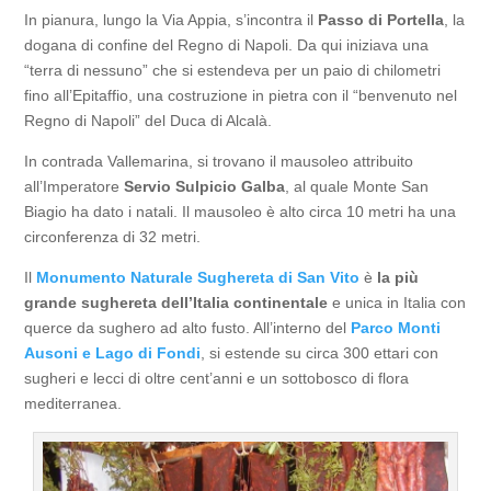
In pianura, lungo la Via Appia, s’incontra il
Passo di Portella
, la
dogana di confine del Regno di Napoli. Da qui iniziava una
“terra di nessuno” che si estendeva per un paio di chilometri
fino all’Epitaffio, una costruzione in pietra con il “benvenuto nel
Regno di Napoli” del Duca di Alcalà.
In contrada Vallemarina, si trovano il mausoleo attribuito
all’Imperatore
Servio Sulpicio Galba
, al quale Monte San
Biagio ha dato i natali. Il mausoleo è alto circa 10 metri ha una
circonferenza di 32 metri.
Il
Monumento Naturale Sughereta di San Vito
è
la più
grande sughereta dell’Italia continentale
e unica in Italia con
querce da sughero ad alto fusto. All’interno del
Parco Monti
Ausoni e Lago di Fondi
, si estende su circa 300 ettari con
sugheri e lecci di oltre cent’anni e un sottobosco di flora
mediterranea.