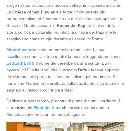
sorge nel centro storico a ridosso della primitiva cinta muraria.
La
Chiesa di San Flaviano
è forse il monumento più
rappresentativo ed è composta da due chiese sovrapposte. La
Rocca di Montefiascone, o
Rocca dei Papi
, è il fulcro della
storia politica e culturale. Fu infatti la dimora dei Papi che la
sceglievano come rifugio durante gli assedi di Roma.
Montefiascone
vanta numerosi prodotti tipici. La sua
eccellenza sono i vini tra i quali il famoso e leggendario bianco
Est!Est!!Est!!!
Il nome deriverebbe da una scritta (EST!
ovvero “c’è!” in italiano) che il vescovo
Defuk
faceva apporre
da Martino sulle porte delle osterie italiane più meritevoli. Si
narra che Martino fu sopraffatto dalla qualità del vino locale e lo
segnalò al vescovo con tripla enfasi!
Dedicata a questo vino, prodotto di punta di tutto il territorio, è
la tradizionale
Fiera del Vino
che si svolge ogni anno a
Montefiascone nella prima metà di agosto.