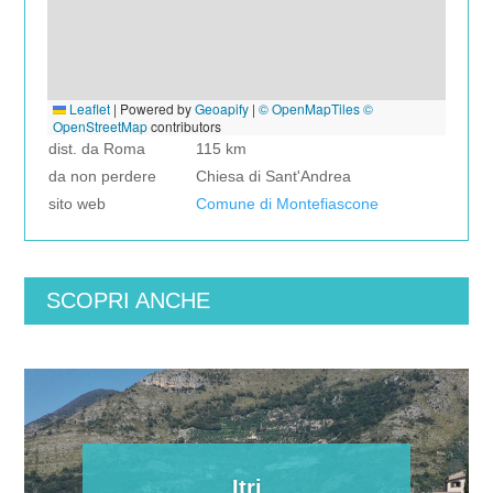
Leaflet
|
Powered by
Geoapify
|
© OpenMapTiles
©
OpenStreetMap
contributors
dist. da Roma
115 km
da non perdere
Chiesa di Sant'Andrea
sito web
Comune di Montefiascone
SCOPRI ANCHE
Itri