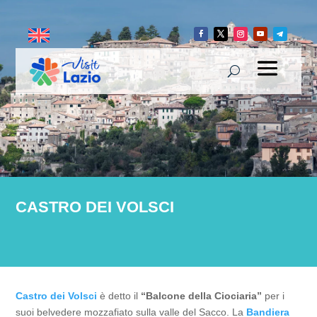
CASTRO DEI VOLSCI
Castro dei Volsci
è detto il
“Balcone della Ciociaria”
per i
suoi belvedere mozzafiato sulla valle del Sacco. La
Bandiera