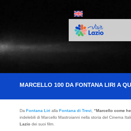
MARCELLO 100 DA FONTANA LIRI A QU
Da
Fontana Liri
alla
Fontana di Trevi
,
“Marcello come he
indelebili di Marcello Mastroianni nella storia del Cinema Ital
Lazio
dei suoi film.