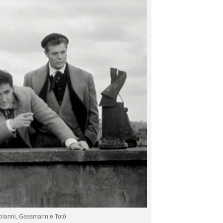
stroianni, Gassmann e Totò