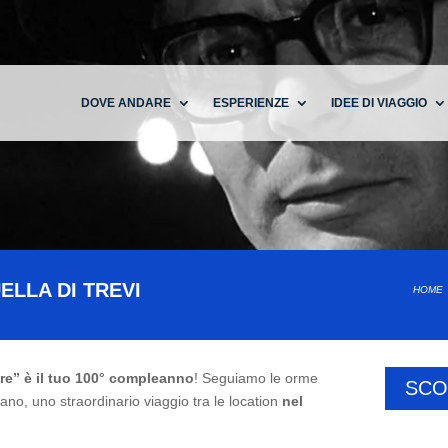
DOVE ANDARE
ESPERIENZE
IDEE DI VIAGGIO
ELLA DI TREVI
HOME
re” è il tuo 100° compleanno
! Seguiamo le orme
SCO
iano, uno straordinario viaggio tra le location
nel