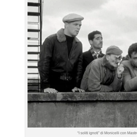
“I soliti ignoti” di Monicelli con Ma