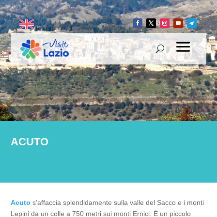
ACUTO
Acuto
s’affaccia splendidamente sulla valle del Sacco e i monti
Lepini da un colle a 750 metri sui monti Ernici. È un piccolo