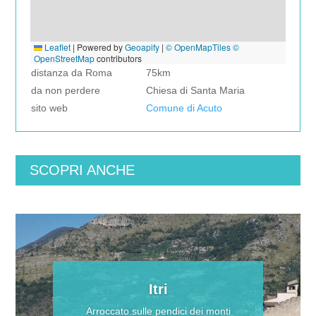
Leaflet
|
Powered by
Geoapify
|
© OpenMapTiles
©
OpenStreetMap
contributors
distanza da Roma
75km
da non perdere
Chiesa di Santa Maria
sito web
Comune di Acuto
SCOPRI ANCHE
Itri
Arroccato sulle pendici dei monti