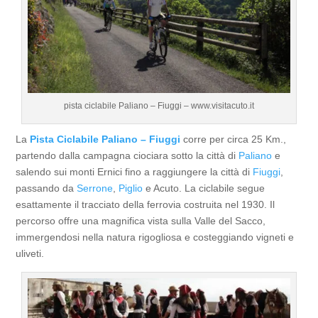
pista ciclabile Paliano – Fiuggi – www.visitacuto.it
La
Pista Ciclabile Paliano – Fiuggi
corre per circa 25 Km.,
partendo dalla campagna ciociara sotto la città di
Paliano
e
salendo sui monti Ernici fino a raggiungere la città di
Fiuggi
,
passando da
Serrone
,
Piglio
e Acuto. La ciclabile segue
esattamente il tracciato della ferrovia costruita nel 1930. Il
percorso offre una magnifica vista sulla Valle del Sacco,
immergendosi nella natura rigogliosa e costeggiando vigneti e
uliveti.