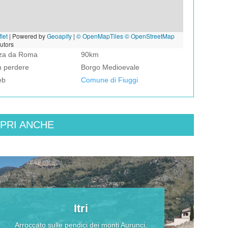
let
|
Powered by
Geoapify
|
© OpenMapTiles
© OpenStreetMap
butors
nza da Roma
90km
n perdere
Borgo Medioevale
eb
Comune di Fiuggi
PRI ANCHE
Itri
Arroccato sulle pendici dei monti Aurunci,