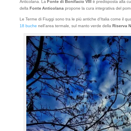
Anticolana. La
Fonte di Bonifacio VIII
è predisposta alla cu
della
Fonte Anticolana
propone la cura integrativa del pom
Le Terme di Fiuggi sono tra le più antiche d’Italia come il q
18 buche
nell’area termale, sul manto verde della
Riserva N