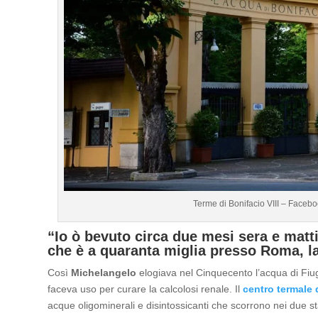
Terme di Bonifacio VIII – Faceboo
“Io ò bevuto circa due mesi sera e mat
che è a quaranta miglia presso Roma, la
Così
Michelangelo
elogiava nel Cinquecento l’acqua di Fiu
faceva uso per curare la calcolosi renale. Il
centro termale 
acque oligominerali e disintossicanti che scorrono nei due sta