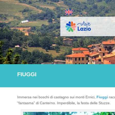
FIUGGI
Immersa nei boschi di castagno sui monti Ernici,
Fiuggi
racc
“fantasma” di Canterno. Imperdibile, la festa delle Stuzze.