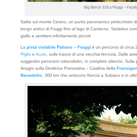
Big Bench 328 a Fiuggi – Face
Salite sul monte Cesino, un punto panoramico pinticchiato di
borgo antico di Fiuggi fino al lago di Canterno. Sedetevi c
giallo e sentitevi infinitamente piccoli.
La
pista ciclabile Paliano – Fiuggi
è un percorso di circa 2
Piglio
e
Acuto
, sulle tracce di una vecchia ferrovia. Dalle aree
suggestivi panorami naturalistici, in completo silenzio. Sull
Anagni sulla Direttrice Prenestina – Casilina della
Francigen
Benedetto
, 300 km che uniscono Norcia a Subiaco e in ult