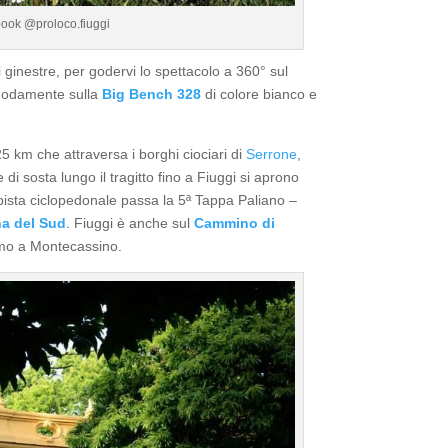
book @proloco.fiuggi
 ginestre, per godervi lo spettacolo a 360° sul
omodamente sulla
Big Bench 328
di colore bianco e
5 km che attraversa i borghi ciociari di
Serrone
,
 di sosta lungo il tragitto fino a Fiuggi si aprono
a pista ciclopedonale passa la 5ª Tappa Paliano –
a del Sud
. Fiuggi è anche sul
Cammino di
imo a Montecassino.