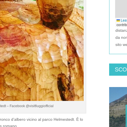
Leaf
contri
dista
da no
sito w
SCO
edt – Facebook @visitfiuggiofficial
 tronco d’albero vicino al parco Helmestedt. È lo
re romano.