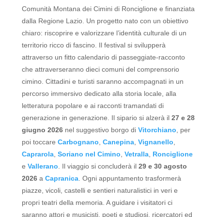
Comunità Montana dei Cimini di Ronciglione e finanziata
dalla Regione Lazio.
Un progetto nato con un obiettivo
chiaro: riscoprire e valorizzare l’identità culturale di un
territorio ricco di fascino.
Il festival si svilupperà
attraverso un fitto calendario di passeggiate-racconto
che attraverseranno dieci comuni del comprensorio
cimino.
Cittadini e turisti saranno accompagnati in un
percorso immersivo dedicato alla storia locale, alla
letteratura popolare e ai racconti tramandati di
generazione in generazione.
Il sipario si alzerà il
27 e 28
giugno 2026
nel suggestivo borgo di
Vitorchiano
, per
poi toccare
Carbognano
,
Canepina
,
Vignanello
,
Caprarola
,
Soriano nel Cimino
,
Vetralla
,
Ronciglione
e
Vallerano
.
Il viaggio si concluderà il
29 e 30 agosto
2026
a
Capranica
.
Ogni appuntamento trasformerà
piazze, vicoli, castelli e sentieri naturalistici in veri e
propri teatri della memoria.
A guidare i visitatori ci
saranno attori e musicisti, poeti e studiosi, ricercatori ed