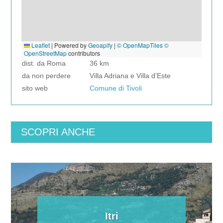
Leaflet
|
Powered by
Geoapify
|
© OpenMapTiles
©
OpenStreetMap
contributors
dist. da Roma
36 km
da non perdere
Villa Adriana e Villa d'Este
sito web
Comune di Tivoli
SCOPRI ANCHE
Itri