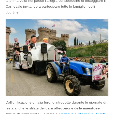
la prima volta nel paese l’allegra consuetudine di festeggiare il
Carnevale invitando a partecipare tutte le famiglie nobili
tiburtine.
Dall’unificazione d’Italia furono introdotte durante le giornate di
festa anche le sfilate dei
carri allegorici
e delle
maestose
figure di cartapesta
. La festa di
Carnevale Storico di Tivoli