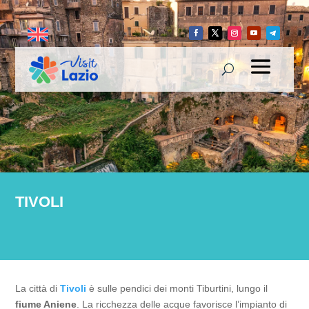
TIVOLI
La città di
Tivoli
è sulle pendici dei monti Tiburtini, lungo il
fiume Aniene
. La ricchezza delle acque favorisce l’impianto di