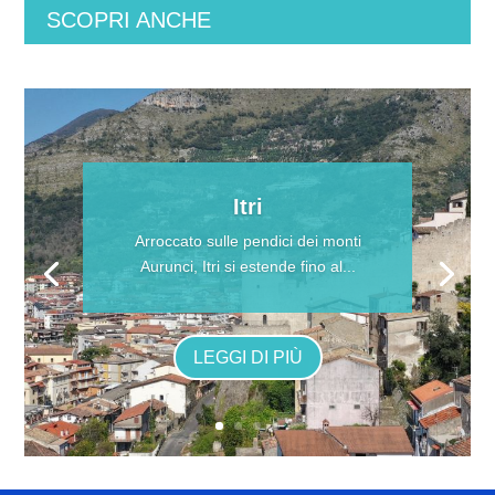
SCOPRI ANCHE
Itri
Arroccato sulle pendici dei monti
Aurunci, Itri si estende fino al...
LEGGI DI PIÙ