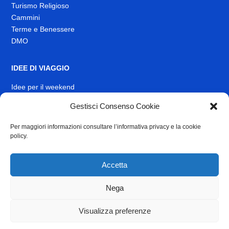
Turismo Religioso
Cammini
Terme e Benessere
DMO
IDEE DI VIAGGIO
Idee per il weekend
EVENTI
Gestisci Consenso Cookie
Per maggiori informazioni consultare l’informativa privacy e la cookie
INFO
policy.
News
Muoversi nel Lazio
Accetta
Link Utili
Identità visiva
Nega
Contatti
Visualizza preferenze
Privacy
e
Cookie Policy