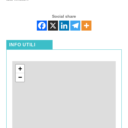
Social share
INFO UTILI
+
−